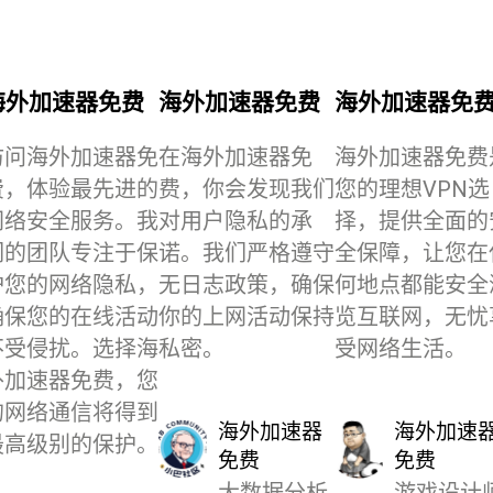
海外加速器免费
海外加速器免费
海外加速器免
访问海外加速器免
在海外加速器免
海外加速器免费
费，体验最先进的
费，你会发现我们
您的理想VPN选
网络安全服务。我
对用户隐私的承
择，提供全面的
们的团队专注于保
诺。我们严格遵守
全保障，让您在
护您的网络隐私，
无日志政策，确保
何地点都能安全
确保您的在线活动
你的上网活动保持
览互联网，无忧
不受侵扰。选择海
私密。
受网络生活。
外加速器免费，您
的网络通信将得到
海外加速器
海外加速
最高级别的保护。
免费
免费
大数据分析
游戏设计