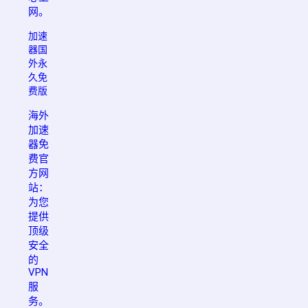
网。
加速
器国
外永
久免
费版
海外
加速
器免
费官
方网
站：
为您
提供
顶级
安全
的
VPN
服
务。