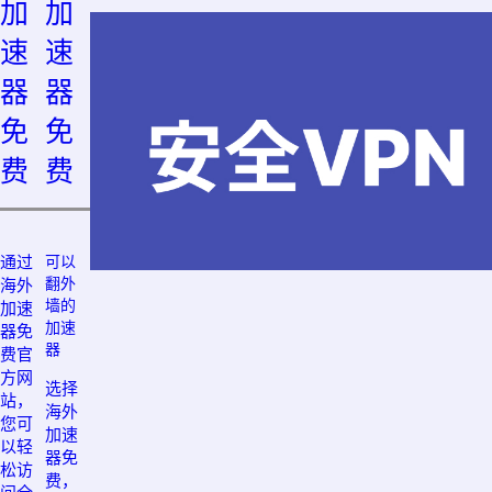
加
加
速
速
器
器
免
免
费
费
通过
可以
翻外
海外
墙的
加速
加速
器免
器
费官
方网
选择
站，
海外
您可
加速
以轻
器免
松访
费，