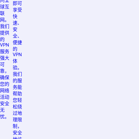
问全
即可
球互
享受
联
快
网。
速、
我们
安
提供
全、
的
便捷
VPN
的
服务
VPN
强大
体
可
验。
靠，
我们
确保
的服
您的
务能
网络
帮助
活动
您轻
安全
松绕
无
过地
忧。
理限
制，
安全